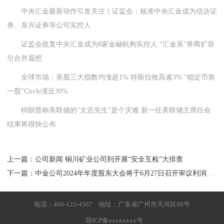
中央汇金最新动作引发关注！证监会：核准中央汇金成为信达证
券、东兴证券等公司实控人
证监会批复中央汇金成为8家金融机构实控人 “汇金系”券商扩容
引合并遐想
全球市场：美股三大指数均涨超1% 特斯拉收高逾3% “稳定币第
一股”Circle涨近30%
特朗普称美联储的“太迟先生”是个灾难 新一任美联储主席任命
结果将很快公布
上一篇：公司新闻 铜川矿业公司到开展“安全互检”大排查
下一篇：中金公司2024年年度股东大会将于6月27日召开审议利润分配等议案
电话：400-123-4567 地址：广东省广州市天河区88号
琼ICP备xxxxxxxx号