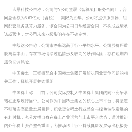
宏景科技公告称，公司与Y公司签署《智算项目服务合同》，合
同总金额为5.63亿元（含税），期限为五年。公司将提供服务器、组
网配套服务及算力服务。该合同为公司日常经营合同，不构成业绩承
诺或预测，对公司未来业绩影响存在不确定性。
中毅达公告称，公司市净率远高于行业平均水平。公司股价严重
脱离基本面，存在市场情绪过热情形及较高的炒作风险，存在短期内
股价回调风险。
中国稀土：正积极配合中国稀土集团开展解决同业竞争问题的相
关工作，择机开展并购重组
中国稀土称，目前，公司实际控制人中国稀土集团的同业竞争承
诺在正常履行当中。公司作为中国稀土集团的核心上市平台，将坚定
不移落实高质量发展目标，积极契合稀土行业整合与绿色转型发展的
有利时机，充分发挥自身在稀土产业运营与上市平台优势，适时推进
内外部稀土资产整合重组，为推动稀土行业持续健康发展做出积极努