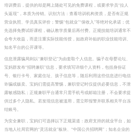
培训费后，提供的却是网上随处可见的免费课程，或要求学员“拉人
头返现”，本质为传销。识别方法：查看培训机构资质，是否有正规
营业执照、学员真实评价；警惕“包就业”“保收入”等绝对化承诺；优
先选择免费试听课程，确认教学质量后再付费。正规技能培训通常不
会夸大收益，而是注重实际技能传授，如政府补贴的职业技能培训、
知名平台的公开课等。
信息泄露骗局则以“兼职登记”为由套取个人信息。骗子在母婴论坛、
宝妈群发布“招聘兼职”信息，要求填写详细个人资料，包括身份证
号、银行卡号、家庭住址、孩子信息等，随后利用这些信息进行电信
诈骗或贩卖。宝妈们需提高警惕，兼职登记时仅提供必要信息，不泄
露敏感隐私；正规兼职平台通常只需手机号或邮箱注册，不会要求提
供过多个人隐私。若发现信息被滥用，需立即报警并联系相关平台冻
结账号。
为安全兼职，宝妈们可选择以下正规渠道：政府支持的就业平台，如
当地人社局官网的“灵活就业”板块、“中国公共招聘网”；知名企业的