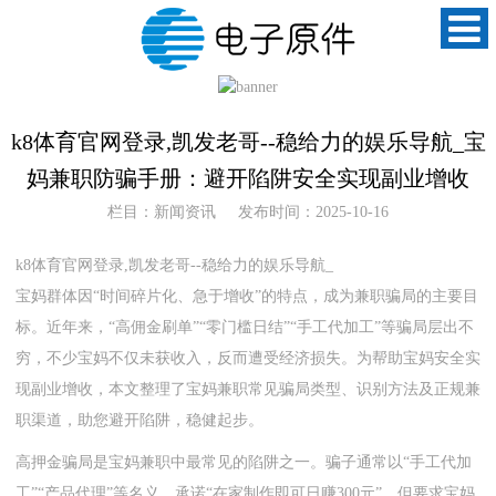
k8体育官网登录,凯发老哥--稳给力的娱乐导航_宝
妈兼职防骗手册：避开陷阱安全实现副业增收
栏目：新闻资讯
发布时间：2025-10-16
k8体育官网登录,凯发老哥--稳给力的娱乐导航_
宝妈群体因“时间碎片化、急于增收”的特点，成为兼职骗局的主要目
标。近年来，“高佣金刷单”“零门槛日结”“手工代加工”等骗局层出不
穷，不少宝妈不仅未获收入，反而遭受经济损失。为帮助宝妈安全实
现副业增收，本文整理了宝妈兼职常见骗局类型、识别方法及正规兼
职渠道，助您避开陷阱，稳健起步。
高押金骗局是宝妈兼职中最常见的陷阱之一。骗子通常以“手工代加
工”“产品代理”等名义，承诺“在家制作即可日赚300元”，但要求宝妈